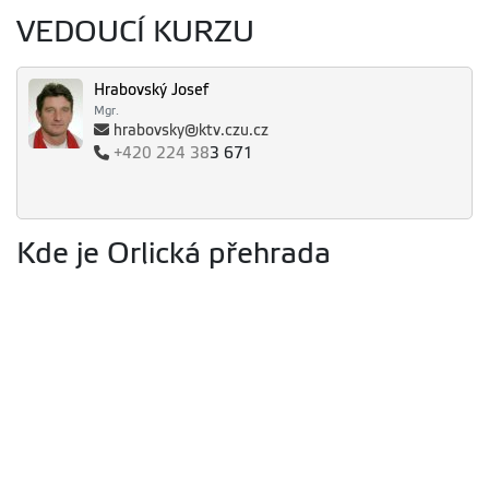
VEDOUCÍ KURZU
Hrabovský Josef
Mgr.
hrabovsky@ktv.czu.cz
+420
224 38
3 671
Kde je Orlická přehrada