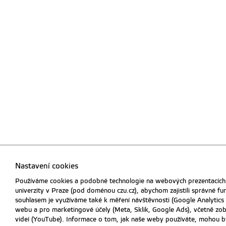
Nastavení cookies
Nastavení cookies
Nastavení cookies
Používáme cookies a podobné technologie na webových prezentacích
Používáme cookies a podobné technologie na webových prezentacích
Používáme cookies a podobné technologie na webových prezentacích
univerzity v Praze (pod doménou czu.cz), abychom zajistili správné f
univerzity v Praze (pod doménou czu.cz), abychom zajistili správné f
univerzity v Praze (pod doménou czu.cz), abychom zajistili správné f
souhlasem je využíváme také k měření návštěvnosti (Google Analytics
souhlasem je využíváme také k měření návštěvnosti (Google Analytics
souhlasem je využíváme také k měření návštěvnosti (Google Analytics
webu a pro marketingové účely (Meta, Sklik, Google Ads), včetně zo
webu a pro marketingové účely (Meta, Sklik, Google Ads), včetně zo
webu a pro marketingové účely (Meta, Sklik, Google Ads), včetně zo
videí (YouTube). Informace o tom, jak naše weby používáte, mohou bý
videí (YouTube). Informace o tom, jak naše weby používáte, mohou bý
videí (YouTube). Informace o tom, jak naše weby používáte, mohou bý