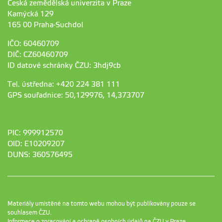
Česká zemědělská univerzita v Praze
Kamýcká 129
165 00 Praha-Suchdol
IČO: 60460709
DIČ: CZ60460709
ID datové schránky ČZU: 3hdj9cb
Tel. ústředna: +420 224 381 111
GPS souřadnice: 50,129976, 14,373707
PIC: 999912570
OID: E10209207
DUNS: 360576495
Materiály umístěné na tomto webu mohou být publikovány pouze se
souhlasem ČZU.
Informace o zpracování a ochraně osobních údajů na ČZU v Praze
.