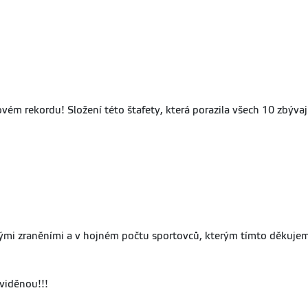
vém rekordu! Složení této štafety, která porazila všech 10 zbývaj
mi zraněními a v hojném počtu sportovců, kterým tímto děkujeme 
viděnou!!!