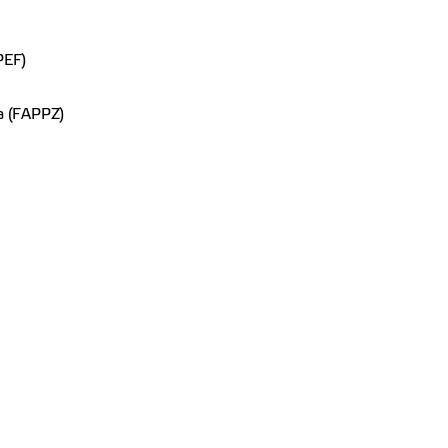
PEF)
a (FAPPZ)