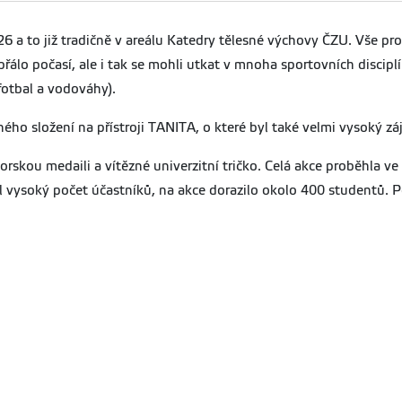
26 a to již tradičně v areálu Katedry tělesné výchovy ČZU. Vše p
řálo počasí, ale i tak se mohli utkat v mnoha sportovních discip
 fotbal a vodováhy).
ého složení na přístroji TANITA, o které byl také velmi vysoký zá
ektorskou medaili a vítězné univerzitní tričko. Celá akce proběhl
yl vysoký počet účastníků, na akce dorazilo okolo 400 studentů.