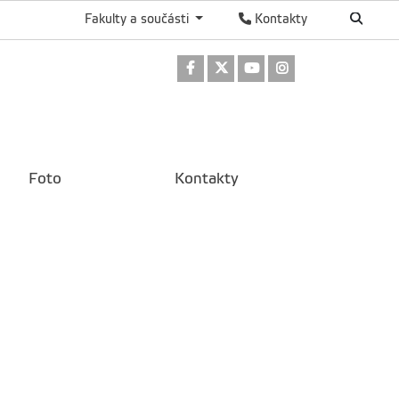
Fakulty a součásti
Kontakty
Odkaz na Facebook
Odkaz na Twitter
Odkaz na Youtube
Odkaz na Instag
Foto
Kontakty