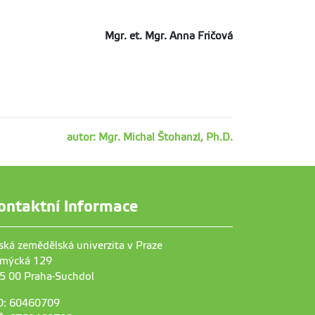
Mgr. et. Mgr. Anna Fričová
autor: Mgr. Michal Štohanzl, Ph.D.
ontaktní informace
ská zemědělská univerzita v Praze
mýcká 129
5 00 Praha-Suchdol
O: 60460709