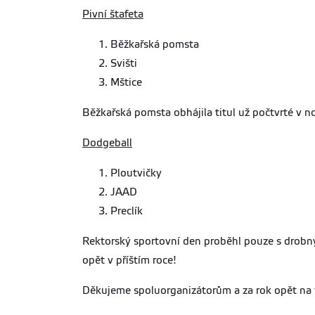
Pivní štafeta
Běžkařská pomsta
Svišti
Mštice
Běžkařská pomsta obhájila titul už počtvrté v no
Dodgeball
Ploutvičky
JAAD
Preclík
Rektorský sportovní den proběhl pouze s drobný
opět v příštím roce!
Děkujeme spoluorganizátorům a za rok opět na 