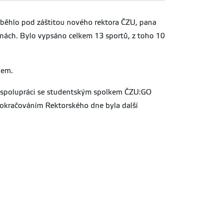
roběhlo pod záštitou nového rektora ČZU, pana
línách. Bylo vypsáno celkem 13 sportů, z toho 10
jem.
a ve spolupráci se studentským spolkem ČZU:GO
 Pokračováním Rektorského dne byla další