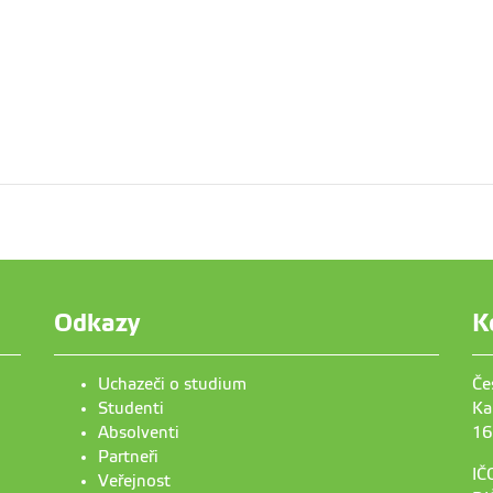
Odkazy
K
Uchazeči o studium
Če
Studenti
Ka
Absolventi
16
Partneři
IČ
Veřejnost