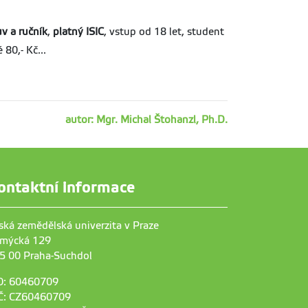
v a ručník
,
platný ISIC
, vstup od 18 let, student
80,- Kč...
autor: Mgr. Michal Štohanzl, Ph.D.
ontaktní informace
ská zemědělská univerzita v Praze
mýcká 129
5 00 Praha-Suchdol
O: 60460709
Č: CZ60460709