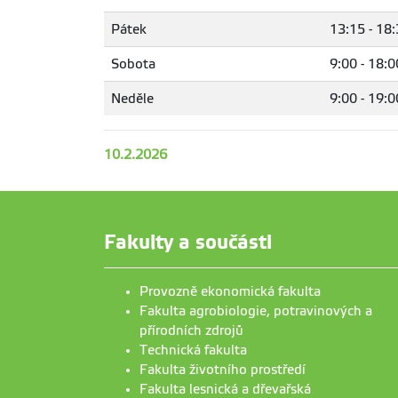
Pátek
13:15 - 18
Sobota
9:00 - 18:0
Neděle
9:00 - 19:0
10.2.2026
Fakulty a součásti
Provozně ekonomická fakulta
Fakulta agrobiologie, potravinových a
přírodních zdrojů
Technická fakulta
Fakulta životního prostředí
Fakulta lesnická a dřevařská