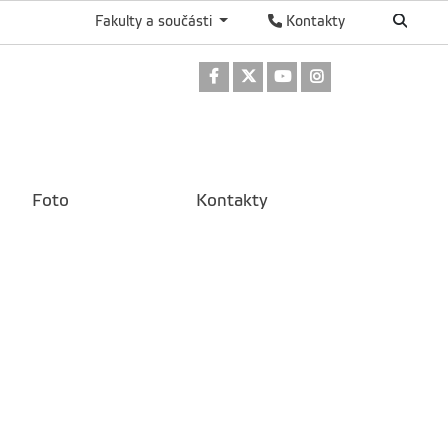
Fakulty a součásti
Kontakty
Odkaz na Facebook
Odkaz na Twitter
Odkaz na Youtube
Odkaz na Instag
Foto
Kontakty