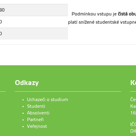
:30
Podmínkou vstupu je
čistá obu
0
platí snížené studentské vstupné 
0
Odkazy
K
Uchazeči o studium
Če
Studenti
Ka
Absolventi
16
Partneři
IČ
Veřejnost
DI